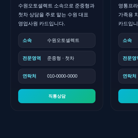
수원오토셀렉트 소속으로 준중형과
영통프라
첫차 상담을 주로 맡는 수원 대표
가족용 차
영업사원 카드입니다.
카드입니
소속
수원오토셀렉트
소속
전문영역
준중형 · 첫차
전문영
연락처
010-0000-0000
연락처
직통상담