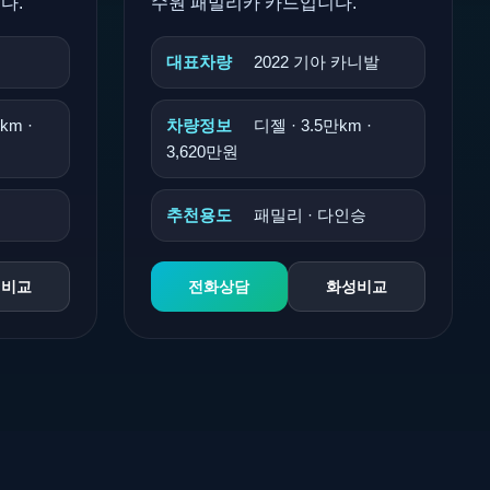
다.
수원 패밀리카 카드입니다.
대표차량
2022 기아 카니발
km ·
차량정보
디젤 · 3.5만km ·
3,620만원
추천용도
패밀리 · 다인승
인비교
전화상담
화성비교