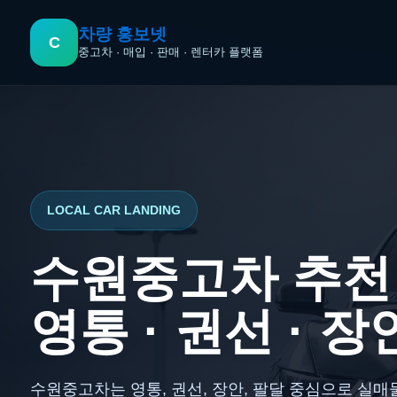
콘
텐
차량 홍보넷
C
중고차 · 매입 · 판매 · 렌터카 플랫폼
츠
로
건
너
뛰
기
LOCAL CAR LANDING
수원중고차 추천
영통 · 권선 · 
수원중고차는 영통, 권선, 장안, 팔달 중심으로 실매