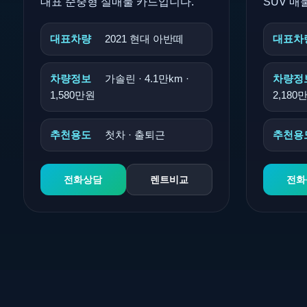
대표 준중형 실매물 카드입니다.
SUV 매
대표차량
2021 현대 아반떼
대표차
차량정보
가솔린 · 4.1만km ·
차량정
1,580만원
2,180
추천용도
첫차 · 출퇴근
추천용
전화상담
렌트비교
전화