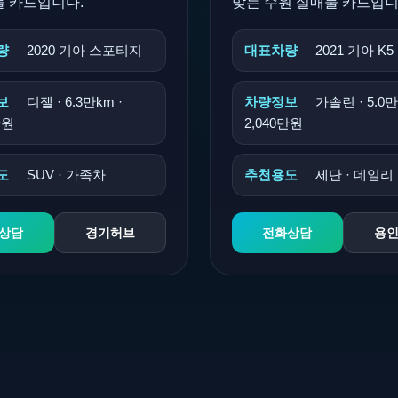
물 카드입니다.
맞는 수원 실매물 카드입니
량
2020 기아 스포티지
대표차량
2021 기아 K5
보
디젤 · 6.3만km ·
차량정보
가솔린 · 5.0만
만원
2,040만원
도
SUV · 가족차
추천용도
세단 · 데일리
상담
경기허브
전화상담
용