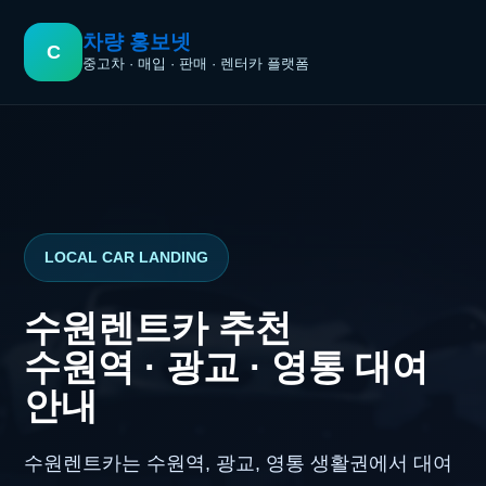
콘
텐
차량 홍보넷
C
츠
중고차 · 매입 · 판매 · 렌터카 플랫폼
로
건
너
뛰
기
LOCAL CAR LANDING
수원렌트카 추천
수원역 · 광교 · 영통 대여
안내
수원렌트카는 수원역, 광교, 영통 생활권에서 대여