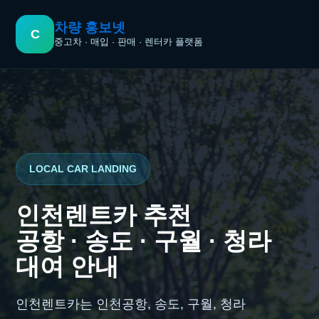
콘
텐
차량 홍보넷
C
츠
중고차 · 매입 · 판매 · 렌터카 플랫폼
로
건
너
뛰
기
LOCAL CAR LANDING
인천렌트카 추천
공항 · 송도 · 구월 · 청라
대여 안내
인천렌트카는 인천공항, 송도, 구월, 청라