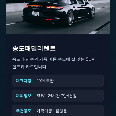
송도패밀리렌트
송도와 연수권 가족 이동 수요에 잘 맞는 SUV
렌트카 카드입니다.
대표차량
2024 투싼
대여정보
SUV · 24시간 7만4천원
추천용도
가족여행 · 짐많음