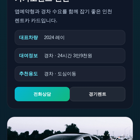
앱예약형과 경차 수요를 함께 잡기 좋은 인천
렌트카 카드입니다.
대표차량
2024 레이
대여정보
경차 · 24시간 3만9천원
추천용도
경차 · 도심이동
전화상담
경기렌트